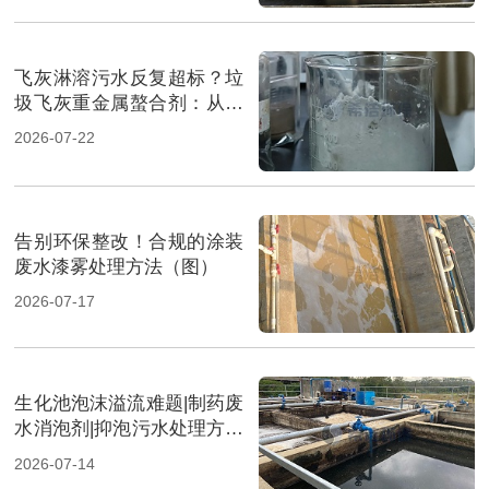
飞灰淋溶污水反复超标？垃
圾飞灰重金属螯合剂：从源
头实现固液双达标（图）
2026-07-22
告别环保整改！合规的涂装
废水漆雾处理方法（图）
2026-07-17
生化池泡沫溢流难题|制药废
水消泡剂|抑泡污水处理方案
（图）
2026-07-14