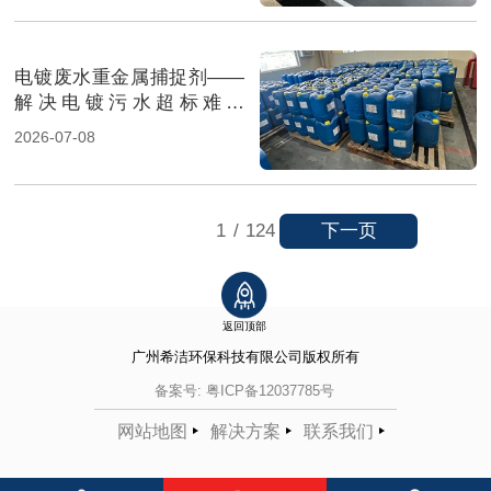
电镀废水重金属捕捉剂——
解决电镀污水超标难题
（图）
2026-07-08
下一页
1
/
124
返回顶部
广州希洁环保科技有限公司
版权所有
备案号:
粤ICP备12037785号
网站地图
解决方案
联系我们