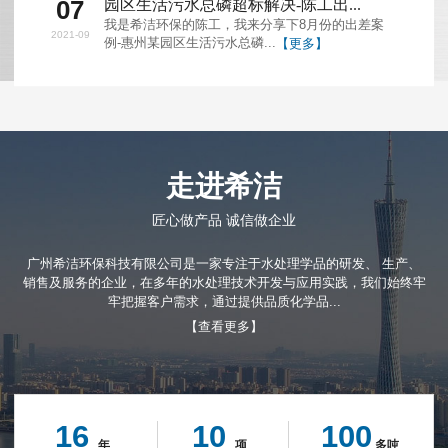
07
园区生活污水总磷超标解决-陈工出...
我是希洁环保的陈工，我来分享下8月份的出差案
2021-09
例-惠州某园区生活污水总磷...
【更多】
走进希洁
匠心做产品 诚信做企业
广州希洁环保科技有限公司是一家专注于水处理学品的研发、 生产、
销售及服务的企业，在多年的水处理技术开发与应用实践，我们始终牢
牢把握客户需求，通过提供品质化学品...
【查看更多】
16
10
100
年
项
多吨