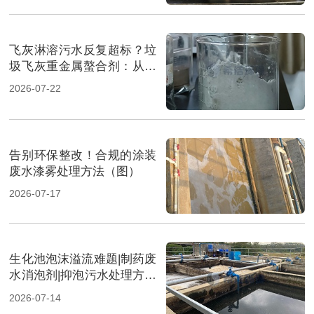
飞灰淋溶污水反复超标？垃
圾飞灰重金属螯合剂：从源
头实现固液双达标（图）
2026-07-22
告别环保整改！合规的涂装
废水漆雾处理方法（图）
2026-07-17
生化池泡沫溢流难题|制药废
水消泡剂|抑泡污水处理方案
（图）
2026-07-14