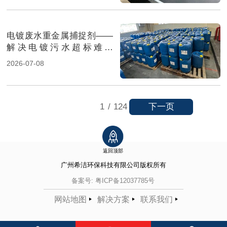
电镀废水重金属捕捉剂——
解决电镀污水超标难题
（图）
2026-07-08
下一页
1
/
124
返回顶部
广州希洁环保科技有限公司
版权所有
备案号:
粤ICP备12037785号
网站地图
解决方案
联系我们