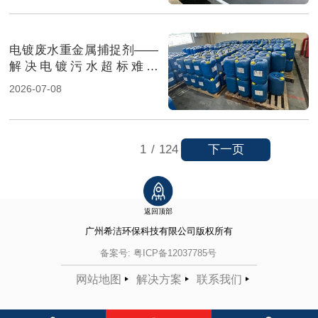
电镀废水重金属捕捉剂——
解决电镀污水超标难题
（图）
2026-07-08
下一页
1
/
124
返回顶部
广州希洁环保科技有限公司
版权所有
备案号:
粤ICP备12037785号
网站地图
解决方案
联系我们