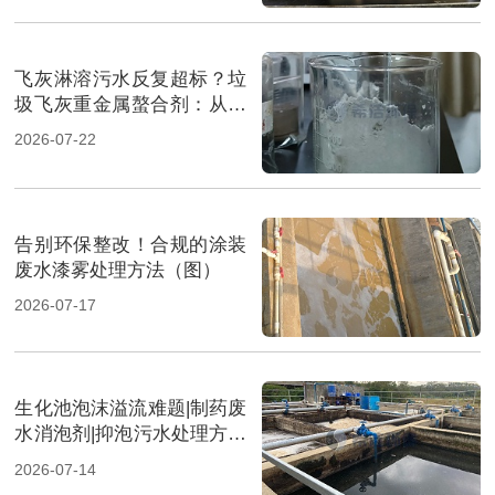
飞灰淋溶污水反复超标？垃
圾飞灰重金属螯合剂：从源
头实现固液双达标（图）
2026-07-22
告别环保整改！合规的涂装
废水漆雾处理方法（图）
2026-07-17
生化池泡沫溢流难题|制药废
水消泡剂|抑泡污水处理方案
（图）
2026-07-14