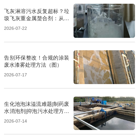
飞灰淋溶污水反复超标？垃
圾飞灰重金属螯合剂：从源
头实现固液双达标（图）
2026-07-22
告别环保整改！合规的涂装
废水漆雾处理方法（图）
2026-07-17
生化池泡沫溢流难题|制药废
水消泡剂|抑泡污水处理方案
（图）
2026-07-14