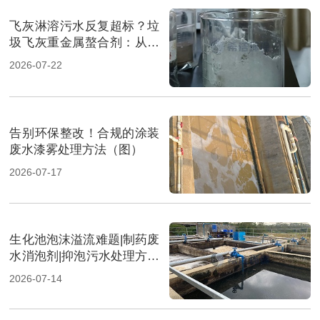
飞灰淋溶污水反复超标？垃
圾飞灰重金属螯合剂：从源
头实现固液双达标（图）
2026-07-22
告别环保整改！合规的涂装
废水漆雾处理方法（图）
2026-07-17
生化池泡沫溢流难题|制药废
水消泡剂|抑泡污水处理方案
（图）
2026-07-14