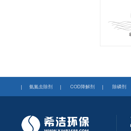
氨氮去除剂
COD降解剂
除磷剂