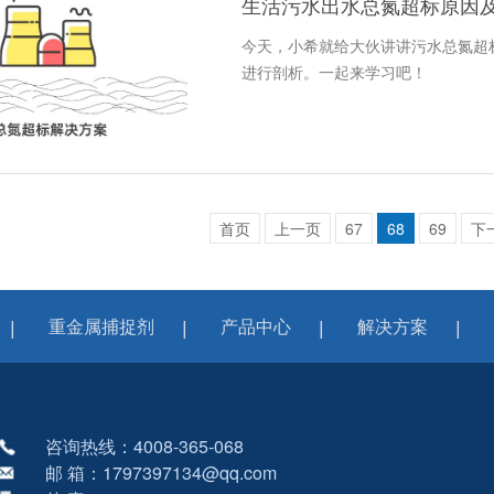
生活污水出水总氮超标原因
今天，小希就给大伙讲讲污水总氮超
进行剖析。一起来学习吧！
首页
上一页
67
68
69
下
重金属捕捉剂
产品中心
解决方案
咨询热线：4008-365-068
邮 箱：1797397134@qq.com