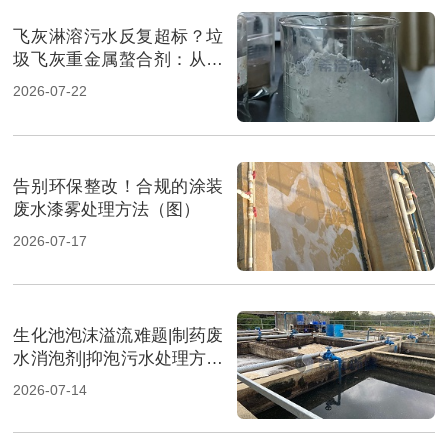
飞灰淋溶污水反复超标？垃
圾飞灰重金属螯合剂：从源
头实现固液双达标（图）
2026-07-22
告别环保整改！合规的涂装
废水漆雾处理方法（图）
2026-07-17
生化池泡沫溢流难题|制药废
水消泡剂|抑泡污水处理方案
（图）
2026-07-14