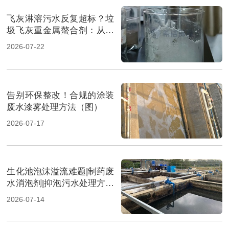
飞灰淋溶污水反复超标？垃
圾飞灰重金属螯合剂：从源
头实现固液双达标（图）
2026-07-22
告别环保整改！合规的涂装
废水漆雾处理方法（图）
2026-07-17
生化池泡沫溢流难题|制药废
水消泡剂|抑泡污水处理方案
（图）
2026-07-14