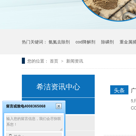
热门关键词：
氨氮去除剂
cod降解剂
除磷剂
重金属
您的位置：
首页
新闻资讯
>
希洁资讯中心
头条
5
客户案例
留言或致电4008365068
C
按行业分类