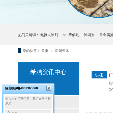
热门关键词：
氨氮去除剂
cod降解剂
除磷剂
重金属
您的位置：
首页
新闻资讯
>
希洁资讯中心
头条
5
客户案例
留言或致电4008365068
C
按行业分类