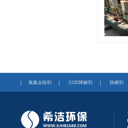
氨氮去除剂
COD降解剂
除磷剂