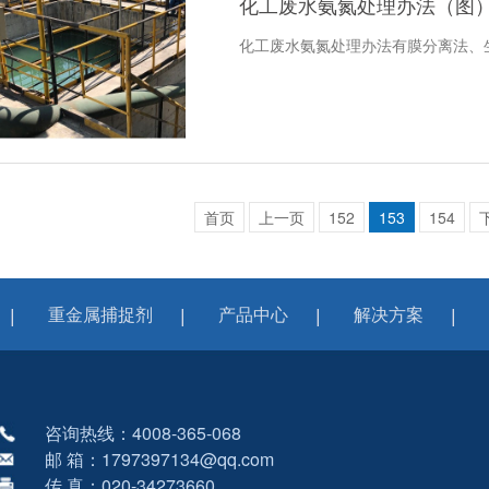
化工废水氨氮处理办法（图
化工废水氨氮处理办法有膜分离法、
首页
上一页
152
153
154
重金属捕捉剂
产品中心
解决方案
咨询热线：4008-365-068
邮 箱：1797397134@qq.com
传 真：020-34273660