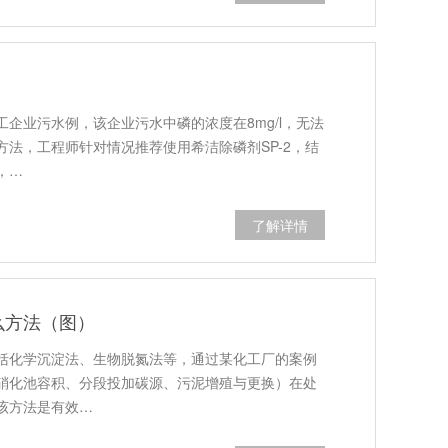
）
企业污水例，该企业污水中磷的浓度在8mg/l，无法
法，工程师针对情况推荐使用希洁除磷剂SP-2，结
，…
了解详情
么方法（图）
括化学沉淀法、生物脱氮法等，通过某化工厂的案例
硝化池容积、分段投加碳源、污泥增殖与更换）在处
该方法是有效…