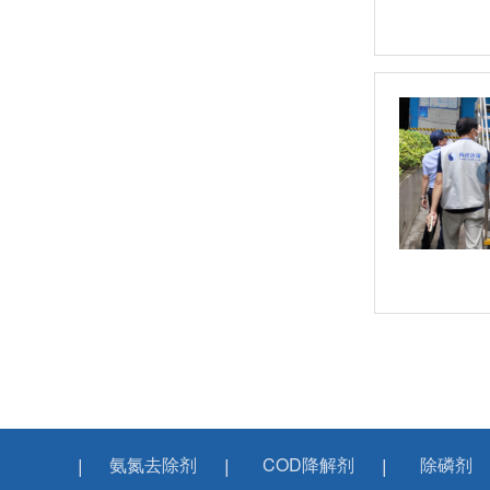
氨氮去除剂
COD降解剂
除磷剂