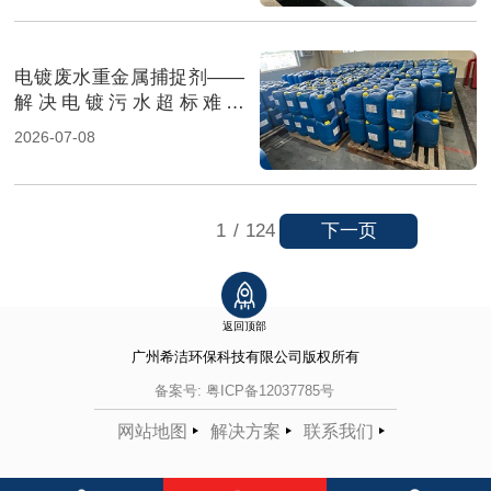
电镀废水重金属捕捉剂——
解决电镀污水超标难题
（图）
2026-07-08
下一页
1
/
124
返回顶部
广州希洁环保科技有限公司
版权所有
备案号:
粤ICP备12037785号
网站地图
解决方案
联系我们