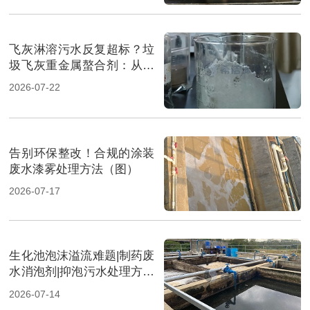
飞灰淋溶污水反复超标？垃
圾飞灰重金属螯合剂：从源
头实现固液双达标（图）
2026-07-22
告别环保整改！合规的涂装
废水漆雾处理方法（图）
2026-07-17
生化池泡沫溢流难题|制药废
水消泡剂|抑泡污水处理方案
（图）
2026-07-14