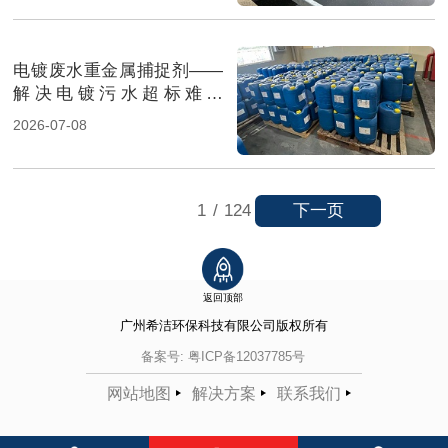
电镀废水重金属捕捉剂——
解决电镀污水超标难题
（图）
2026-07-08
下一页
1
/
124
返回顶部
广州希洁环保科技有限公司
版权所有
备案号:
粤ICP备12037785号
网站地图
解决方案
联系我们