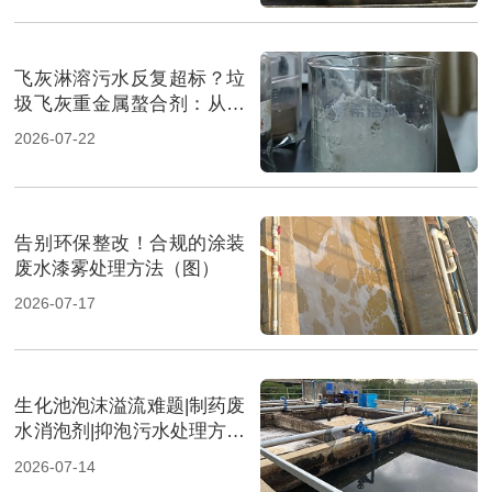
飞灰淋溶污水反复超标？垃
圾飞灰重金属螯合剂：从源
头实现固液双达标（图）
2026-07-22
告别环保整改！合规的涂装
废水漆雾处理方法（图）
2026-07-17
生化池泡沫溢流难题|制药废
水消泡剂|抑泡污水处理方案
（图）
2026-07-14