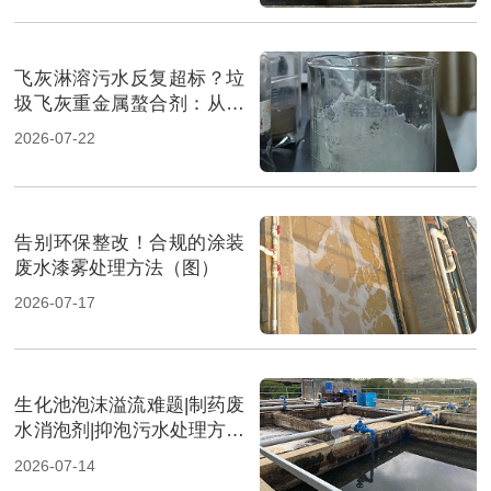
飞灰淋溶污水反复超标？垃
圾飞灰重金属螯合剂：从源
头实现固液双达标（图）
2026-07-22
告别环保整改！合规的涂装
废水漆雾处理方法（图）
2026-07-17
生化池泡沫溢流难题|制药废
水消泡剂|抑泡污水处理方案
（图）
2026-07-14