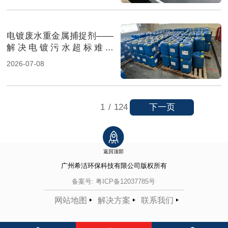
电镀废水重金属捕捉剂——
解决电镀污水超标难题
（图）
2026-07-08
下一页
1
/
124
返回顶部
广州希洁环保科技有限公司
版权所有
备案号:
粤ICP备12037785号
网站地图
解决方案
联系我们