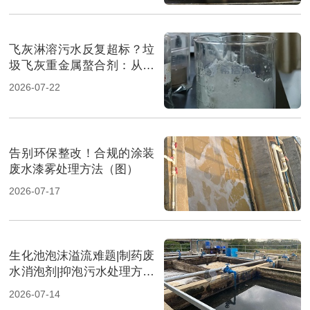
飞灰淋溶污水反复超标？垃
圾飞灰重金属螯合剂：从源
头实现固液双达标（图）
2026-07-22
告别环保整改！合规的涂装
废水漆雾处理方法（图）
2026-07-17
生化池泡沫溢流难题|制药废
水消泡剂|抑泡污水处理方案
（图）
2026-07-14