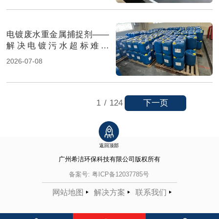
电镀废水重金属捕捉剂——
解决电镀污水超标难题
（图）
2026-07-08
下一页
1
/
124
返回顶部
广州希洁环保科技有限公司
版权所有
备案号:
粤ICP备12037785号
网站地图
解决方案
联系我们