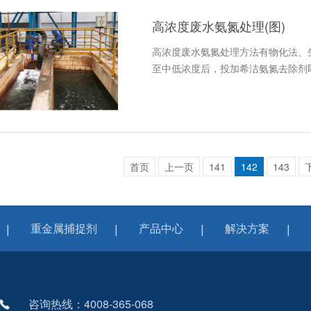
高浓度废水氨氮处理(图)
高浓度废水氨氮处理方法有物化法、
至中低浓度后，投加希洁氨氮去除剂
首页
上一页
141
142
143
重金属捕捉剂
产品中心
解决方案
咨询热线：4008-365-068