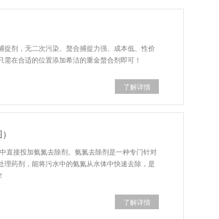
捕捉剂，无二次污染、螯合捕捉力强、成本低、性价
只需在合适的位置添加希洁的重金螯合剂即可！
了解详情
图）
水中直接投加氨氮去除剂。氨氮去除剂是一种专门针对
处理药剂，能将污水中的氨氮从水体中快速去除，是
！
了解详情