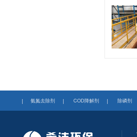
氨氮去除剂
COD降解剂
除磷剂