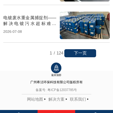
电镀废水重金属捕捉剂——
解决电镀污水超标难题
（图）
2026-07-08
下一页
1
/
124
返回顶部
广州希洁环保科技有限公司
版权所有
备案号:
粤ICP备12037785号
网站地图
解决方案
联系我们