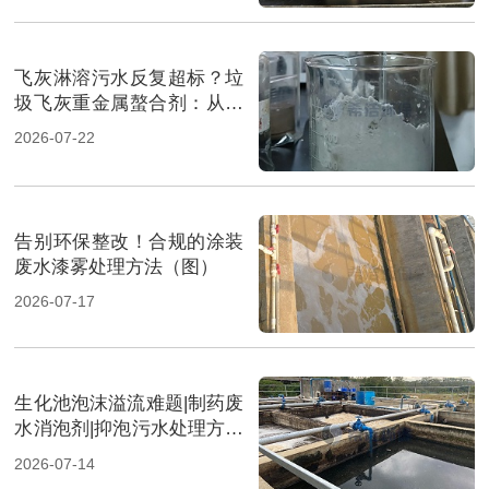
飞灰淋溶污水反复超标？垃
圾飞灰重金属螯合剂：从源
头实现固液双达标（图）
2026-07-22
告别环保整改！合规的涂装
废水漆雾处理方法（图）
2026-07-17
生化池泡沫溢流难题|制药废
水消泡剂|抑泡污水处理方案
（图）
2026-07-14