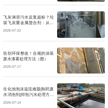
飞灰淋溶污水反复超标？垃
圾飞灰重金属螯合剂：从源
头实现固液双达标（图）
2026-07-22
告别环保整改！合规的涂装
废水漆雾处理方法（图）
2026-07-17
生化池泡沫溢流难题|制药废
水消泡剂|抑泡污水处理方案
（图）
2026-07-14