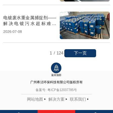
电镀废水重金属捕捉剂——
解决电镀污水超标难题
（图）
2026-07-08
下一页
1
/
124
返回顶部
广州希洁环保科技有限公司
版权所有
备案号:
粤ICP备12037785号
网站地图
解决方案
联系我们