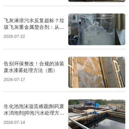
飞灰淋溶污水反复超标？垃
圾飞灰重金属螯合剂：从源
头实现固液双达标（图）
2026-07-22
告别环保整改！合规的涂装
废水漆雾处理方法（图）
2026-07-17
生化池泡沫溢流难题|制药废
水消泡剂|抑泡污水处理方案
（图）
2026-07-14