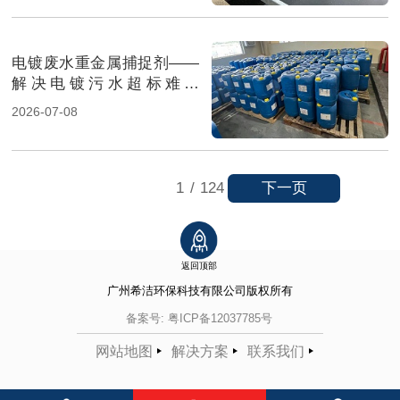
电镀废水重金属捕捉剂——
解决电镀污水超标难题
（图）
2026-07-08
下一页
1
/
124
返回顶部
广州希洁环保科技有限公司
版权所有
备案号:
粤ICP备12037785号
网站地图
解决方案
联系我们