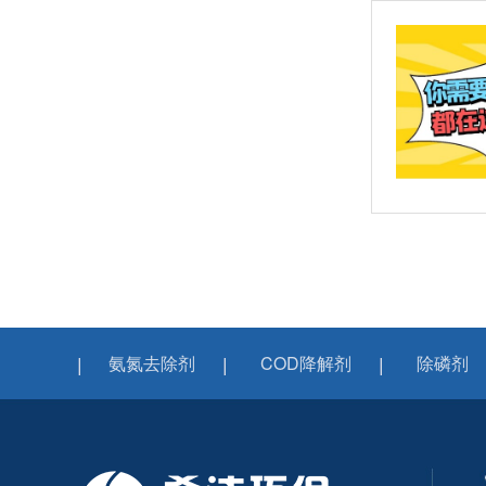
氨氮去除剂
COD降解剂
除磷剂