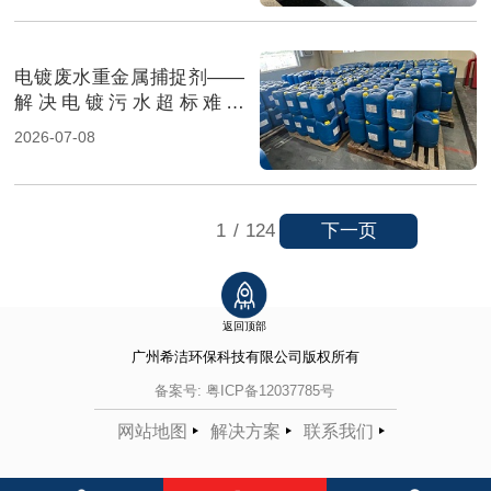
电镀废水重金属捕捉剂——
解决电镀污水超标难题
（图）
2026-07-08
下一页
1
/
124
返回顶部
广州希洁环保科技有限公司
版权所有
备案号:
粤ICP备12037785号
网站地图
解决方案
联系我们