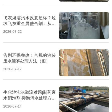
飞灰淋溶污水反复超标？垃
圾飞灰重金属螯合剂：从源
头实现固液双达标（图）
2026-07-22
告别环保整改！合规的涂装
废水漆雾处理方法（图）
2026-07-17
生化池泡沫溢流难题|制药废
水消泡剂|抑泡污水处理方案
（图）
2026-07-14