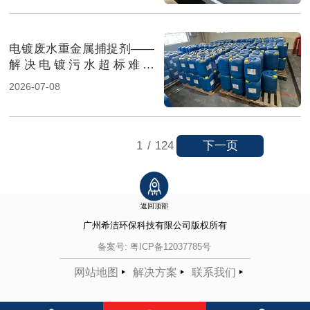
电镀废水重金属捕捉剂——
解决电镀污水超标难题
（图）
2026-07-08
下一页
1
/
124
返回顶部
广州希洁环保科技有限公司
版权所有
备案号:
粤ICP备12037785号
网站地图
解决方案
联系我们