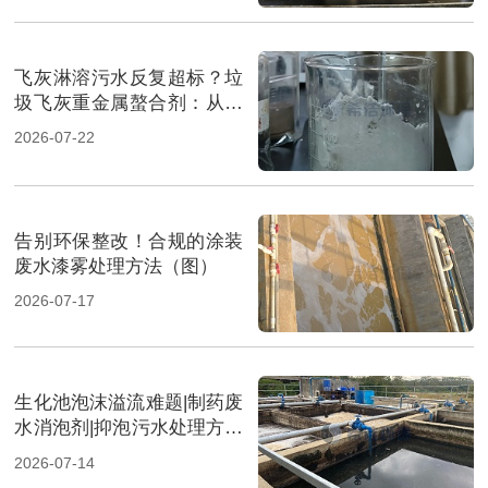
飞灰淋溶污水反复超标？垃
圾飞灰重金属螯合剂：从源
头实现固液双达标（图）
2026-07-22
告别环保整改！合规的涂装
废水漆雾处理方法（图）
2026-07-17
生化池泡沫溢流难题|制药废
水消泡剂|抑泡污水处理方案
（图）
2026-07-14