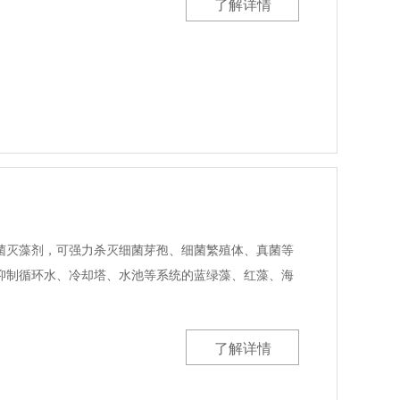
了解详情
菌灭藻剂，可强力杀灭细菌芽孢、细菌繁殖体、真菌等
抑制循环水、冷却塔、水池等系统的蓝绿藻、红藻、海
了解详情