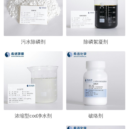
污水除磷剂
除磷絮凝剂
浓缩型cod净水剂
破络剂