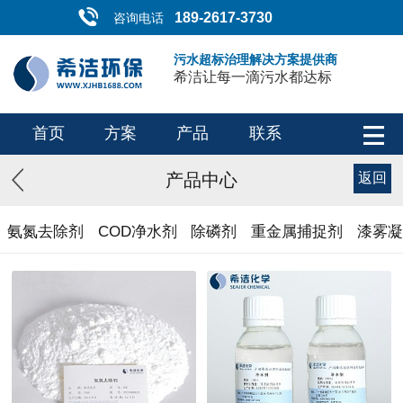
189-2617-3730
咨询电话
污水超标治理解决方案提供商
希洁让每一滴污水都达标
首页
方案
产品
联系
产品中心
返回
氨氮去除剂
COD净水剂
除磷剂
重金属捕捉剂
漆雾凝