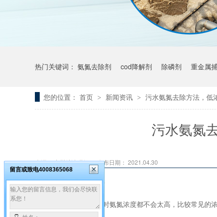
热门关键词：
氨氮去除剂
cod降解剂
除磷剂
重金属
您的位置：
首页
新闻资讯
污水氨氮去除方法，低
>
>
污水氨氮
来源： 广州希洁环保
发布日期： 2021.04.30
留言或致电4008365068
污水氨氮去除方法
一般情况下，污水处理时氨氮浓度都不会太高，比较常见的浓度是