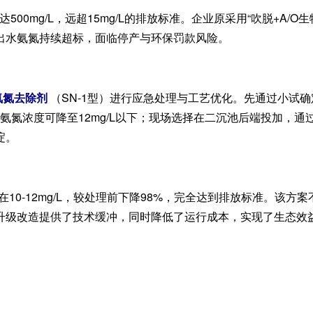
00mg/L，远超15mg/L的排放标准。企业原采用“吹脱+A/O
出水氨氮持续超标，面临停产与环保罚款风险。
氨氮去除剂
（SN-1型）进行应急处理与工艺优化。先通过小试
后氨氮浓度可降至12mg/L以下；现场选择在二沉池后端投加，通
淀。
10-12mg/L，较处理前下降98%，完全达到排放标准。该方
升级改造提供了技术缓冲，同时降低了运行成本，实现了生态效