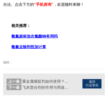
办法。点击下方的
“手机咨
询”
，欢迎随时来聊！
相关推荐：
氨氮超标加次氯酸钠有用吗
氨氮去除剂投加计算
编辑：
上一条
重金属捕捉剂如何使用？这份实战指南请收好！（图）
返回
行业资讯
下一条
飞灰螯合剂的作用与用途全解析，环保人必看！（图）