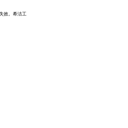
乎失效。希洁工
。