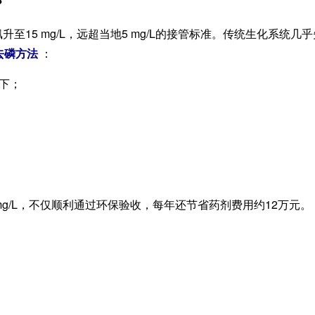
？
15 mg/L，远超当地5 mg/L的接管标准。传统生化系统几
去磷方法
：
以下；
5 mg/L，不仅顺利通过环保验收，每年还节省药剂费用约12万元